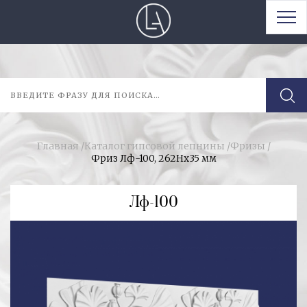
Главная
/
Каталог гипсовой лепнины
/
Фризы
/
Фриз Лф-100, 262Нх35 мм
Лф-100