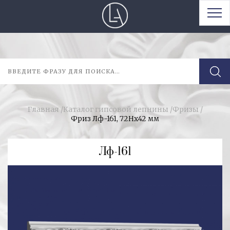
Главная
/
Каталог гипсовой лепнины
/
Фризы
/
Фриз Лф-161, 72Нх42 мм
Лф-161