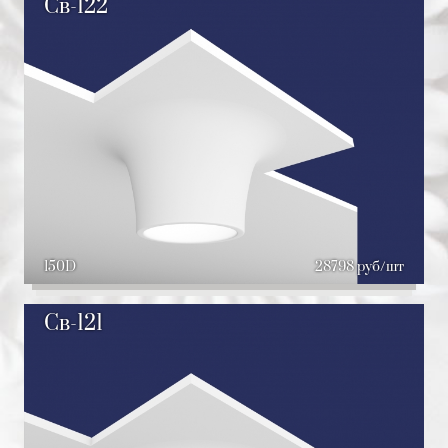
Св-122
150D
28798 руб/шт
Св-121