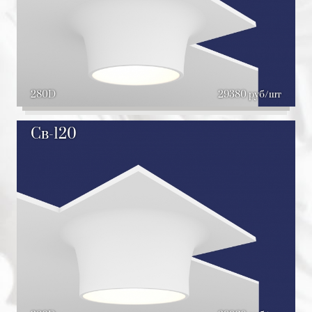
280D
29380 руб/шт
Св-120