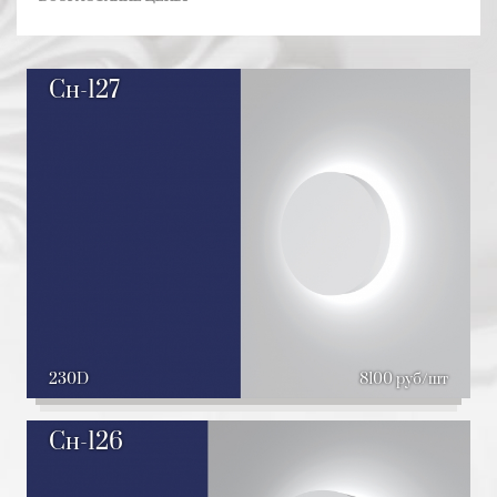
Сн-127
230D
8100 руб/шт
Сн-126