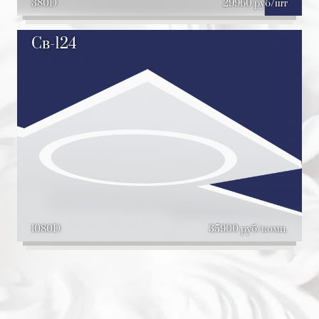
380D
29960 руб/шт
Св-124
1080D
35900 руб/комп.