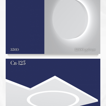
350D
12300 руб/шт
Св-125