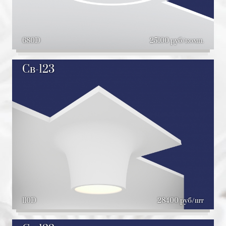
680D
25100 руб/комп.
Св-123
110D
28400 руб/шт