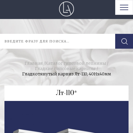
Главная
/
Каталог гипсовой лепнины
/
Гладкие гипсовые карнизы
/
Гладкотянутый карниз Лт-110, 40Нх40мм
Лт-110*