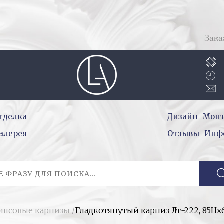
Зака
тделка
Дизайн
Мон
алерея
Отзывы
Инф
гипсовые карнизы
/
Гладкотянутый карниз Лт-222, 85Н