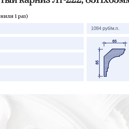
тый карниз Лт-222, 85Нх65м
нили 1 раз)
1084 руб/м.п.