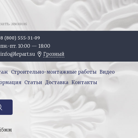
зать звонок
8 (800) 555-31-09
пн.-пт. 10:
00
— 18:
00
info@lepart.su
Грозный
таж
Строительно-монтажные работы
Видео
ормация
Статьи
Доставка
Контакты
х65мм