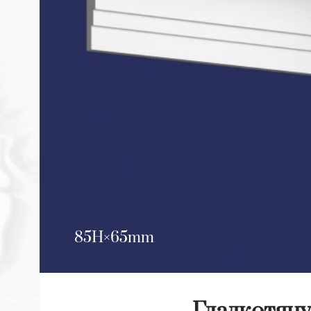
85H
65mm