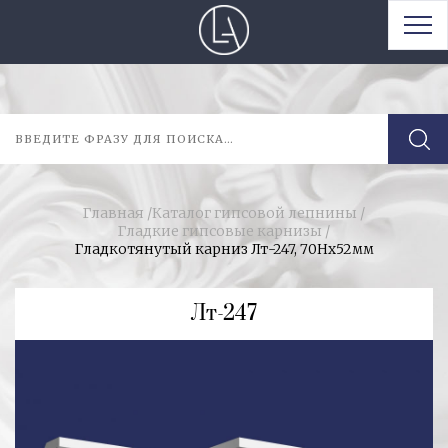
Главная
/
Каталог гипсовой лепнины
/
Гладкие гипсовые карнизы
/
Гладкотянутый карниз Лт-247, 70Нх52мм
Лт-247