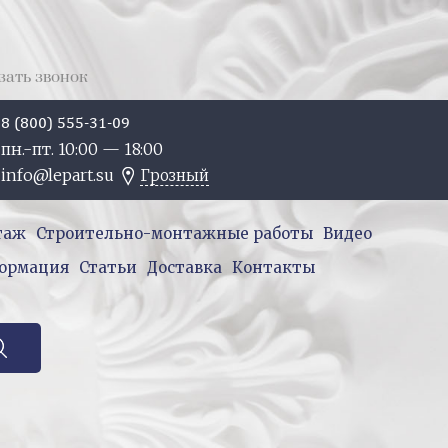
зать звонок
8 (800) 555-31-09
пн.-пт. 10:
00
— 18:
00
info@lepart.su
Грозный
таж
Строительно-монтажные работы
Видео
ормация
Статьи
Доставка
Контакты