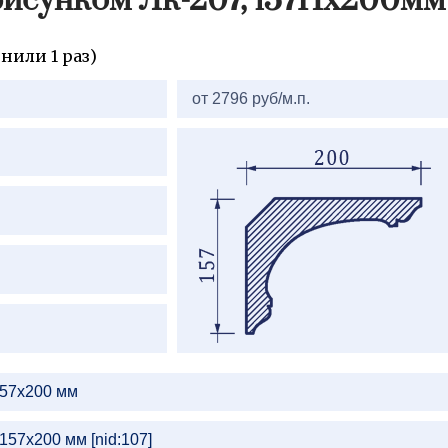
рисунком Лк-207, 157Нх200мм
нили 1 раз)
от 2796 руб/м.п.
157х200 мм
157х200 мм [nid:107]