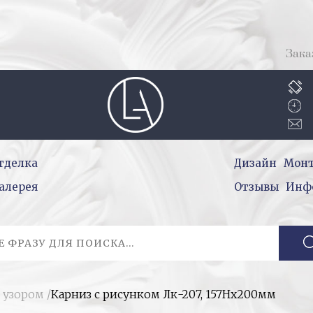
Зака
тделка
Дизайн
Мон
алерея
Отзывы
Инф
 узором
/
Карниз с рисунком Лк-207, 157Нх200мм