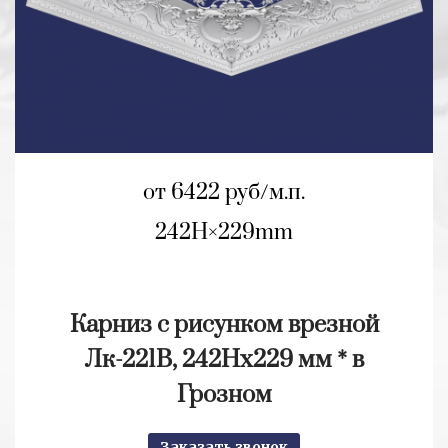
от 6422 руб/м.п.
242H
229mm
Карниз с рисунком врезной
Лк-221В, 242Нх229 мм * в
Грозном
Заказать звонок