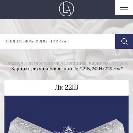
Главная
/
Каталог гипсовой лепнины
/
Карнизы с узором
/
Карниз с рисунком врезной Лк-221В, 242Нх229 мм *
Лк-221В