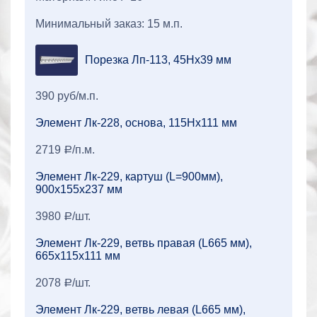
Минимальный заказ: 15 м.п.
Порезка Лп-113, 45Нх39 мм
390 руб/м.п.
Элемент Лк-228, основа, 115Нх111 мм
2719
/п.м.
a
Элемент Лк-229, картуш (L=900мм),
900х155х237 мм
3980
/шт.
a
Элемент Лк-229, ветвь правая (L665 мм),
665х115х111 мм
2078
/шт.
a
Элемент Лк-229, ветвь левая (L665 мм),