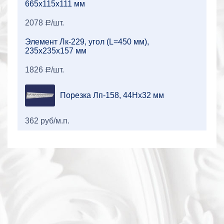
665х115х111 мм
2078
/шт.
a
Элемент Лк-229, угол (L=450 мм),
235х235х157 мм
1826
/шт.
a
Порезка Лп-158, 44Нх32 мм
362 руб/м.п.