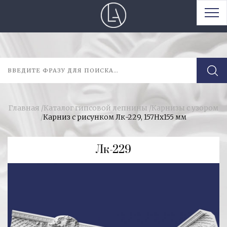
Главная
/
Каталог гипсовой лепнины
/
Карнизы с узором
/
Карниз с рисунком Лк-229, 157Нх155 мм
Лк-229