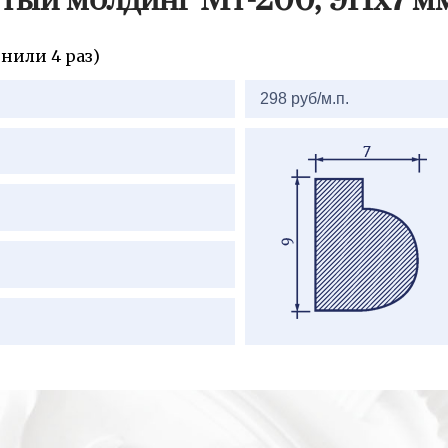
тый молдинг Мт-200, 9Нх7 м
нили 4 раз)
298 руб/м.п.