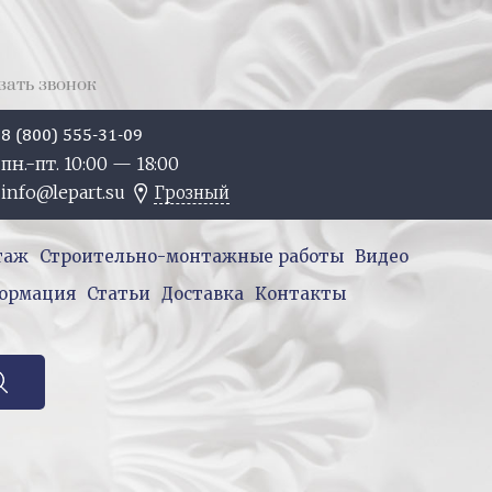
зать звонок
8 (800) 555-31-09
пн.-пт. 10:
00
— 18:
00
info@lepart.su
Грозный
таж
Строительно-монтажные работы
Видео
ормация
Статьи
Доставка
Контакты