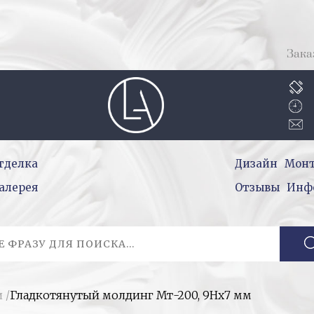
Зака
тделка
Дизайн
Мон
алерея
Отзывы
Инф
и
/
Гладкотянутый молдинг Мт-200, 9Нх7 мм