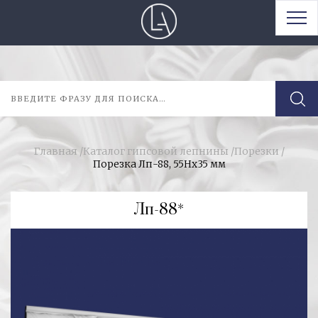
Главная
/
Каталог гипсовой лепнины
/
Порезки
/
Порезка Лп-88, 55Нх35 мм
Лп-88*