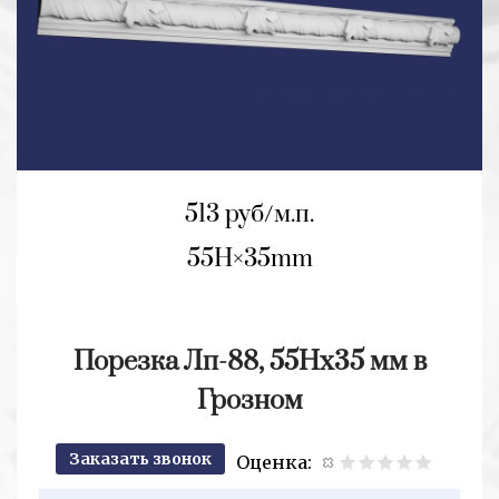
513 руб/м.п.
55H
35mm
Порезка Лп-88, 55Нх35 мм в
Грозном
Заказать звонок
Оценка:
2+2=