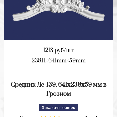
1213 руб/шт
238H
641mm
59mm
Средник Лс-139, 641х238х59 мм в
Грозном
Заказать звонок