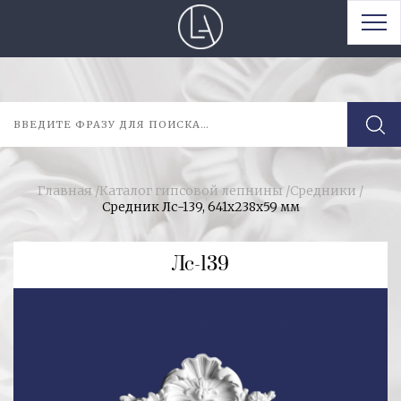
Главная
/
Каталог гипсовой лепнины
/
Средники
/
Средник Лс-139, 641х238х59 мм
Лс-139