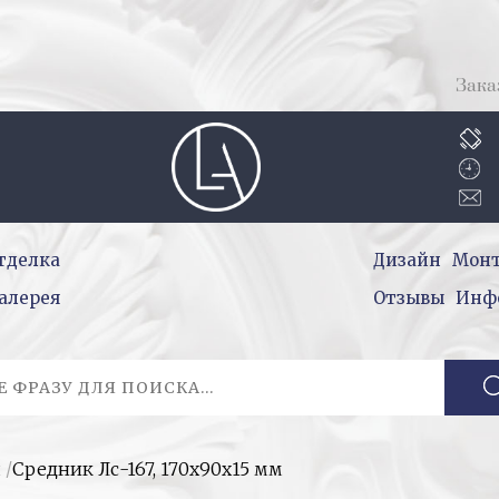
Зака
тделка
Дизайн
Мон
алерея
Отзывы
Инф
и
/
Средник Лс-167, 170x90x15 мм