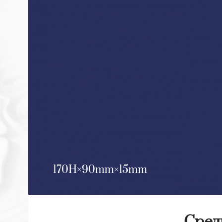
170H
90mm
15mm