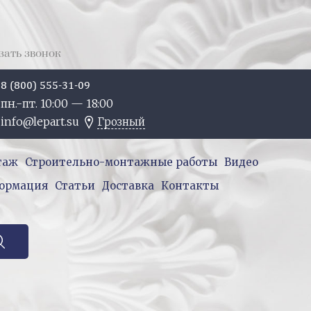
зать звонок
8 (800) 555-31-09
пн.-пт. 10:
00
— 18:
00
info@lepart.su
Грозный
таж
Строительно-монтажные работы
Видео
ормация
Статьи
Доставка
Контакты