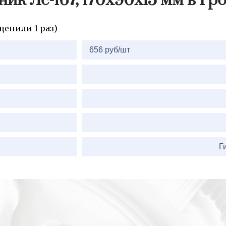
ник Лс-167, 170x90x15 мм в Гр
ценили 1 раз)
2=
656 руб/шт
Г