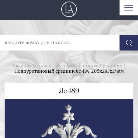
Главная
/
Каталог гипсовой лепнины
/
Средники
/
Полиуретановый средник Лс-189, 206х283х17 мм
Лс-189