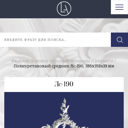
Главная
/
Каталог гипсовой лепнины
/
Средники
/
Полиуретановый средник Лс-190, 386х358х19 мм
Лс-190